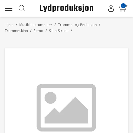
0
/
/
/
Hjem
Musikkinstrumenter
Trommer og Perkusjon
/
/
/
Trommeskinn
Remo
SilentStroke