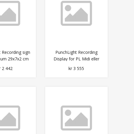
 Recording sign
PunchLight Recording
dium 29x7x2 cm
Display for PL Midi eller
PL GPi
r 2 442
kr 3 555