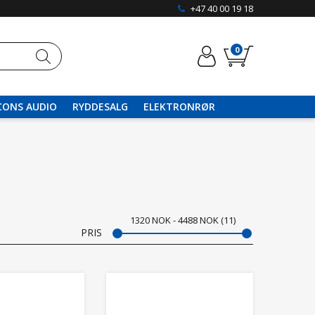
+47 40 00 19 18
0
CONS AUDIO
RYDDESALG
ELEKTRONRØR
1320
NOK
4488
NOK
11
PRIS