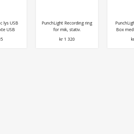
c lys USB
PunchLight Recording ring
PunchLigh
ekte USB
for mik, stativ.
Box med 
ing
85
kr 1 320
k