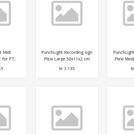
t Midi
PunchLight Recording sign
PunchLight
t for PT,
Plexi Large 50x11x2 cm
Plexi Me
se osv.
63
kr 3 135
k