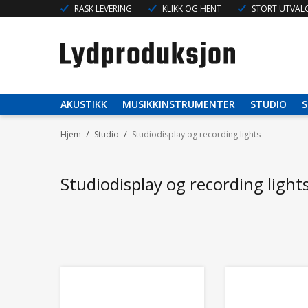
RASK LEVERING
KLIKK OG HENT
STORT UTVALG
AKUSTIKK
MUSIKKINSTRUMENTER
STUDIO
S
/
/
Hjem
Studio
Studiodisplay og recording lights
Studiodisplay og recording light