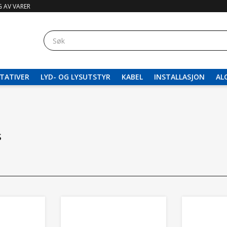
 AV VARER
TATIVER
LYD- OG LYSUTSTYR
KABEL
INSTALLASJON
AL
s