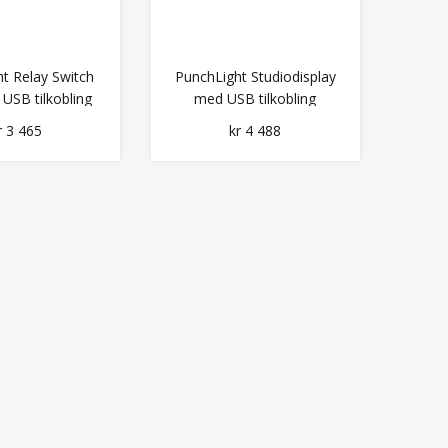
t Relay Switch
PunchLight Studiodisplay
USB tilkobling
med USB tilkobling
r 3 465
kr 4 488