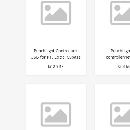
PunchLight Control unit
PunchLigh
USB for PT, Logic, Cubase
controllenhe
osv.
Logic, Cuba
kr 2 937
kr 3 6