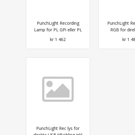
PunchLight Recording
PunchLight Re
Lamp for PL GPi eller PL
RGB for dir
Midi
tilkobl
kr 1 462
kr 1 4
PunchLight Rec lys for
direkte USB tilkobling inkl