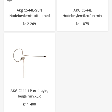
Akg C544L-SEN
AKG C544L
Hodebøylemikrofon med
Hodebøylemikrofon mini
Sennheiser Minijackplugg
XLR
kr 2 269
kr 1 875
AKG C111 LP ørebøyle,
beige miniXLR
kr 1 400