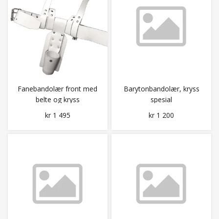
Fanebandolær front med
Barytonbandolær, kryss
belte og kryss
spesial
kr 1 495
kr 1 200