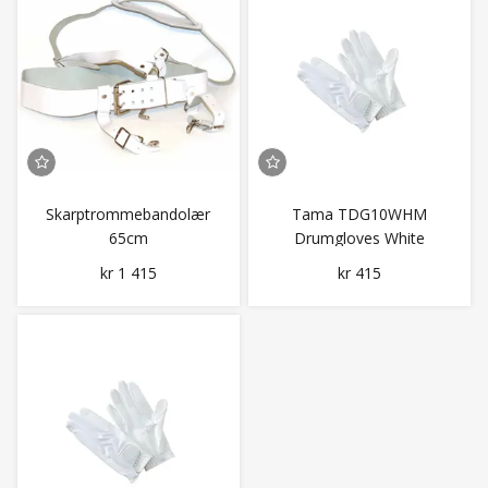
Skarptrommebandolær
Tama TDG10WHM
65cm
Drumgloves White
Medium
kr 1 415
kr 415