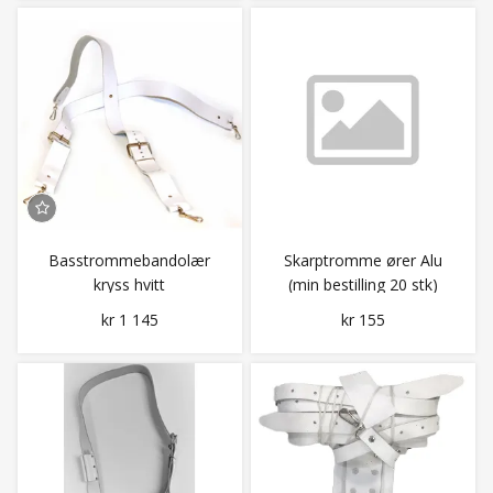
Basstrommebandolær
Skarptromme ører Alu
kryss hvitt
(min bestilling 20 stk)
kr 1 145
kr 155