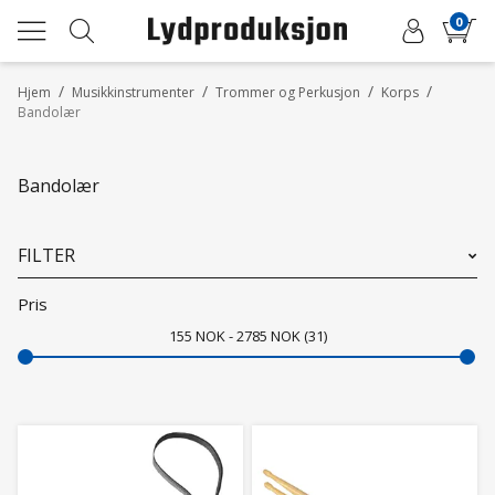
0
/
/
/
/
Hjem
Musikkinstrumenter
Trommer og Perkusjon
Korps
Bandolær
Bandolær
FILTER
Pris
155
NOK
2785
NOK
31