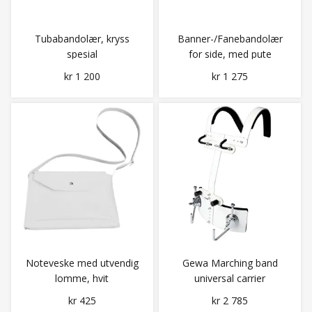
Tubabandolær, kryss
Banner-/Fanebandolær
spesial
for side, med pute
kr 1 200
kr 1 275
Noteveske med utvendig
Gewa Marching band
lomme, hvit
universal carrier
kr 425
kr 2 785