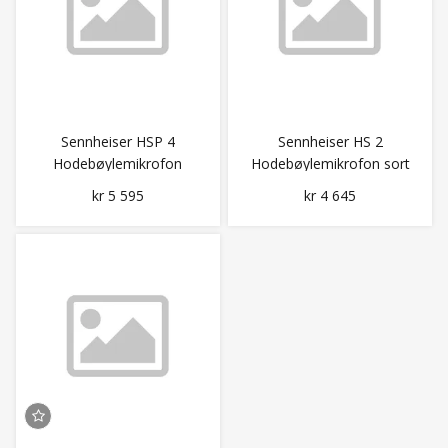
Sennheiser HSP 4
Sennheiser HS 2
Hodebøylemikrofon
Hodebøylemikrofon sort
beige / Sort
/ beige (508531)
kr 5 595
kr 4 645