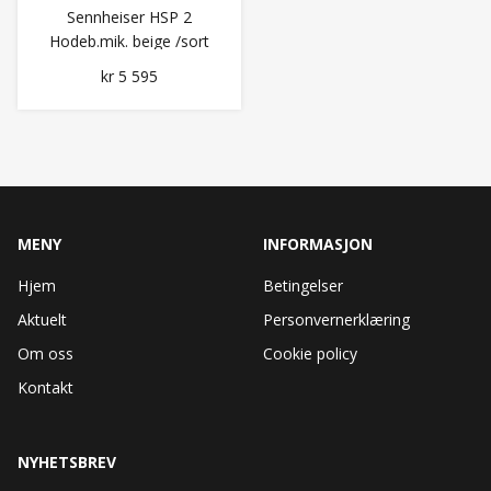
Sennheiser HSP 2
Hodeb.mik. beige /sort
(009872/009866)
kr 5 595
MENY
INFORMASJON
Hjem
Betingelser
Aktuelt
Personvernerklæring
Om oss
Cookie policy
Kontakt
NYHETSBREV