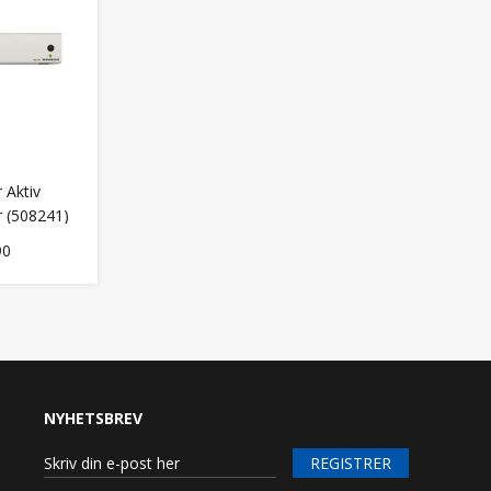
 Aktiv
r (508241)
90
NYHETSBREV
REGISTRER