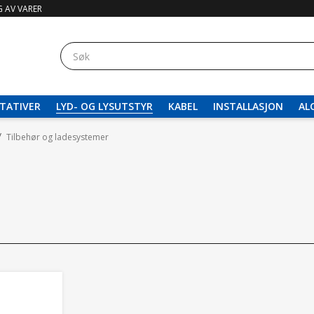
 AV VARER
TATIVER
LYD- OG LYSUTSTYR
KABEL
INSTALLASJON
AL
/
Tilbehør og ladesystemer