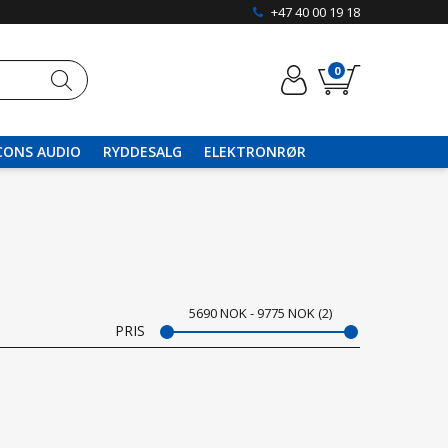
+47 40 00 19 18
0
CONS AUDIO
RYDDESALG
ELEKTRONRØR
5690
NOK
9775
NOK
2
PRIS