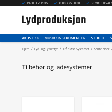
RASK LEVERING
KLIKK OG HENT
STORT UTVALG
AKUSTIKK
MUSIKKINSTRUMENTER
STUDIO
S
/
/
/
Hjem
Lyd- og Lysutstyr
Trådløse Systemer
Sennheiser
Tilbehør og ladesystemer