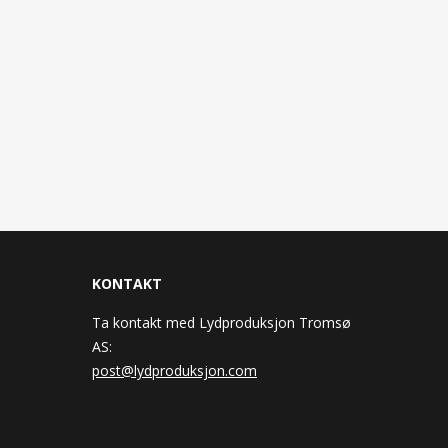
KONTAKT
Ta kontakt med Lydproduksjon Tromsø
AS:
post@lydproduksjon.com