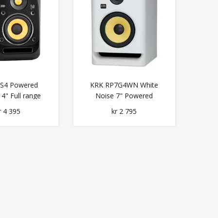
4S4 Powered
KRK RP7G4WN White
4" Full range
Noise 7" Powered
ference
Monitor w/ DSP
r 4 395
kr 2 795