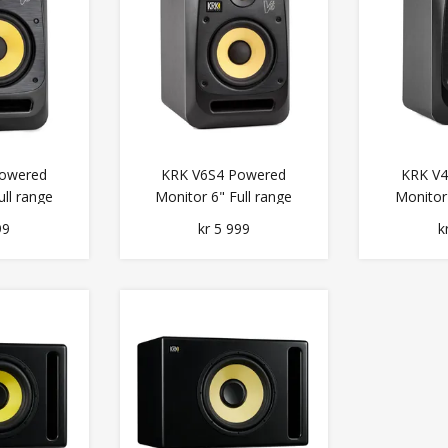
owered
KRK V6S4 Powered
KRK V
ull range
Monitor 6" Full range
Monitor 
nce
Reference
Re
99
kr 5 999
k