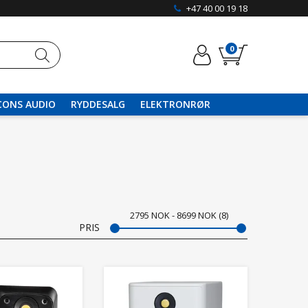
+47 40 00 19 18
0
CONS AUDIO
RYDDESALG
ELEKTRONRØR
2795
NOK
8699
NOK
8
PRIS