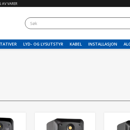
 AV VARER
TATIVER
LYD- OG LYSUTSTYR
KABEL
INSTALLASJON
AL