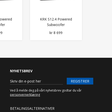
Powered
KRK S12.4 Powered
fer
Subwoofer
99
kr 8 699
NYHETSBREV
REGISTRER
Ved å melde deg på vårt nyhetsbrev godtar du vår
personvernerklæring
BETALINGSALTERNATIVER