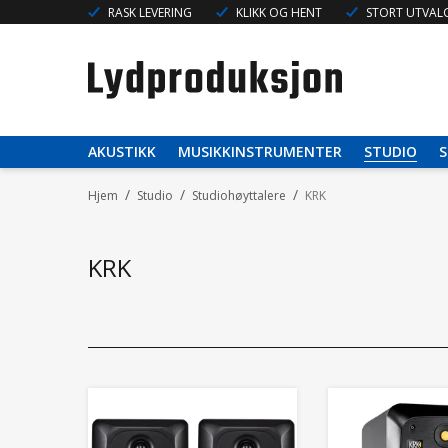
RASK LEVERING
KLIKK OG HENT
STORT UTVALG
AKUSTIKK
MUSIKKINSTRUMENTER
STUDIO
S
/
/
/
Hjem
Studio
Studiohøyttalere
KRK
KRK