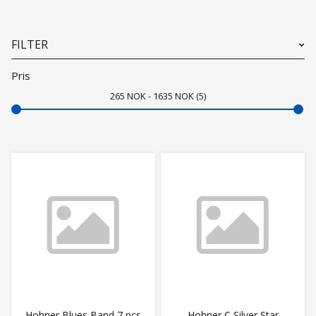
FILTER
Pris
265
NOK
1635
NOK
5
Hohner Blues Band 7 pcs
Hohner C Silver Star