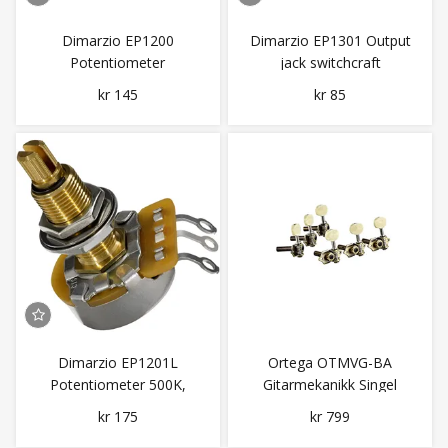
Dimarzio EP1200
Dimarzio EP1301 Output
Potentiometer
jack switchcraft
Potentiometer 250K
kr 145
kr 85
Dimarzio EP1201L
Ortega OTMVG-BA
Potentiometer 500K,
Gitarmekanikk Singel
Long shaft
ACO./Electric slotted 3
kr 175
kr 799