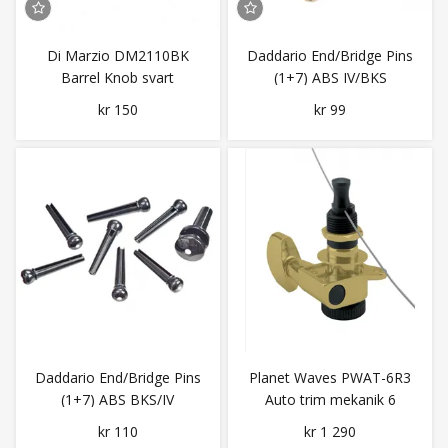
Di Marzio DM2110BK
Daddario End/Bridge Pins
Barrel Knob svart
(1+7) ABS IV/BKS
kr 150
kr 99
Daddario End/Bridge Pins
Planet Waves PWAT-6R3
(1+7) ABS BKS/IV
Auto trim mekanik 6
inline Gold
kr 110
kr 1 290