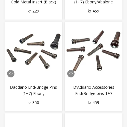
Gold Metal Insert (Black)
(1+7) Ebony/Abalone
4 pk
kr 229
kr 459
Daddario End/Bridge Pins
D'Addario Accessories
(1+7) Ebony
End/Bridge-pins 1+7
Ebony/Pearl
kr 350
kr 459