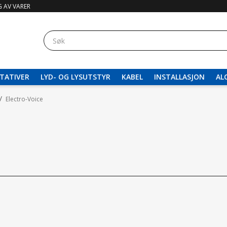
 AV VARER
TATIVER
LYD- OG LYSUTSTYR
KABEL
INSTALLASJON
AL
/
Electro-Voice