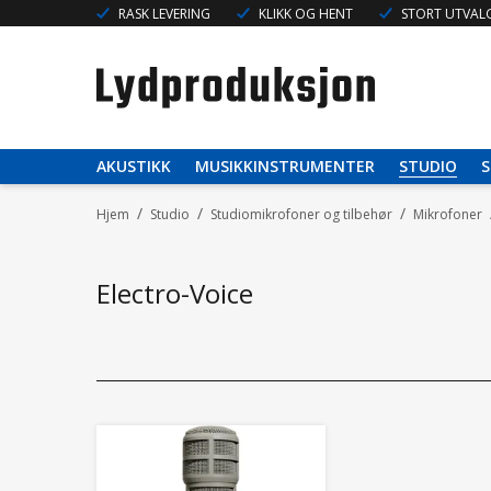
RASK LEVERING
KLIKK OG HENT
STORT UTVALG
AKUSTIKK
MUSIKKINSTRUMENTER
STUDIO
S
/
/
/
Hjem
Studio
Studiomikrofoner og tilbehør
Mikrofoner
Electro-Voice