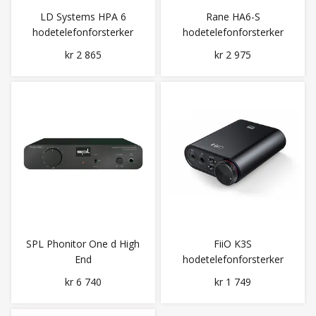
LD Systems HPA 6
Rane HA6-S
hodetelefonforsterker
hodetelefonforsterker
kr 2 865
kr 2 975
SPL Phonitor One d High
FiiO K3S
End
hodetelefonforsterker
hodetelefonforsterker
Stasjonær med DAC
kr 6 740
kr 1 749