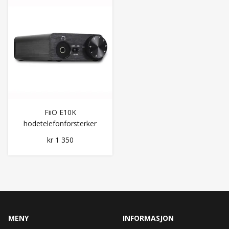
FiiO E10K
hodetelefonforsterker
Stasjonær med DAC
kr 1 350
MENY
INFORMASJON