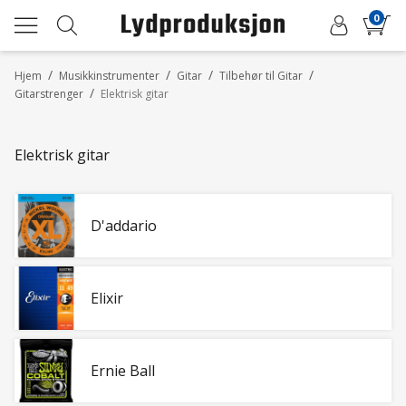
0
/
/
/
/
Hjem
Musikkinstrumenter
Gitar
Tilbehør til Gitar
/
Gitarstrenger
Elektrisk gitar
Elektrisk gitar
D'addario
Elixir
Ernie Ball