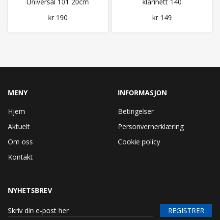
Universal 101 20cm
klarinett 140
Messing
kr 190
kr 149
MENY
INFORMASJON
Hjem
Betingelser
Aktuelt
Personvernerklæring
Om oss
Cookie policy
Kontakt
NYHETSBREV
REGISTRER