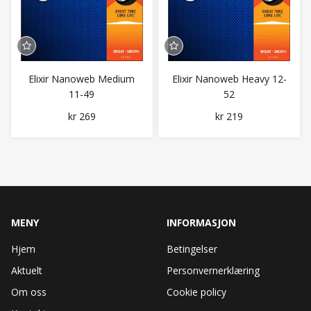
Elixir Nanoweb Medium
Elixir Nanoweb Heavy 12-
11-49
52
kr 269
kr 219
MENY
INFORMASJON
Hjem
Betingelser
Aktuelt
Personvernerklæring
Om oss
Cookie policy