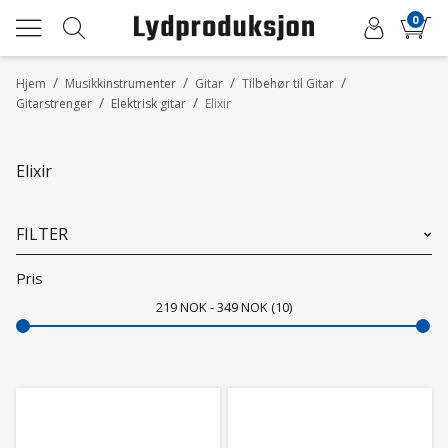
0
/
/
/
/
Hjem
Musikkinstrumenter
Gitar
Tilbehør til Gitar
/
/
Gitarstrenger
Elektrisk gitar
Elixir
Elixir
FILTER
Pris
219
NOK
349
NOK
10