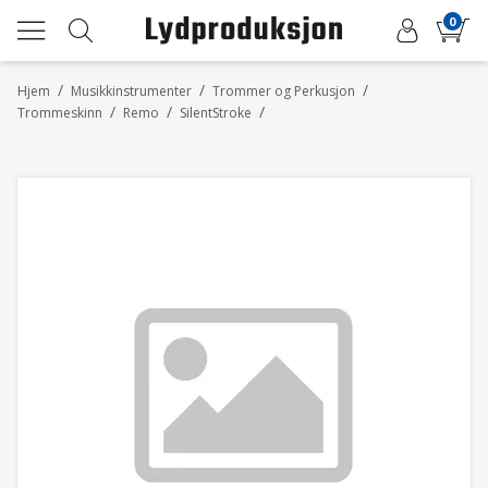
0
/
/
/
Hjem
Musikkinstrumenter
Trommer og Perkusjon
/
/
/
Trommeskinn
Remo
SilentStroke