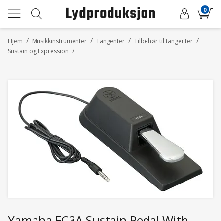
0
/
/
/
/
Hjem
Musikkinstrumenter
Tangenter
Tilbehør til tangenter
/
Sustain og Expression
Yamaha FC3A Sustain Pedal With