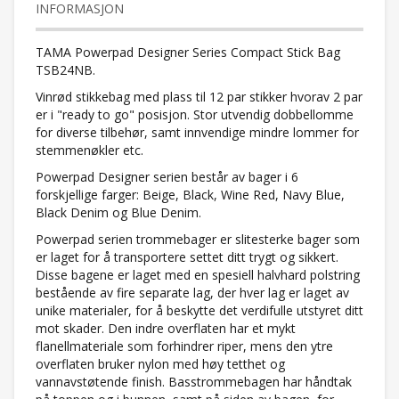
INFORMASJON
TAMA Powerpad Designer Series Compact Stick Bag
TSB24NB.
Vinrød stikkebag med plass til 12 par stikker hvorav 2 par
er i "ready to go" posisjon. Stor utvendig dobbellomme
for diverse tilbehør, samt innvendige mindre lommer for
stemmenøkler etc.
Powerpad Designer serien består av bager i 6
forskjellige farger: Beige, Black, Wine Red, Navy Blue,
Black Denim og Blue Denim.
Powerpad serien trommebager er slitesterke bager som
er laget for å transportere settet ditt trygt og sikkert.
Disse bagene er laget med en spesiell halvhard polstring
bestående av fire separate lag, der hver lag er laget av
unike materialer, for å beskytte det verdifulle utstyret ditt
mot skader. Den indre overflaten har et mykt
flanellmateriale som forhindrer riper, mens den ytre
overflaten bruker nylon med høy tetthet og
vannavstøtende finish. Basstrommebagen har håndtak