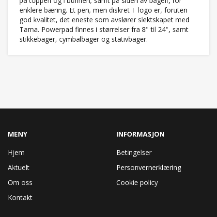
på toppen og i bunnen, samt på siden av bagen, for
enklere bæring. Et pen, men diskret T logo er, foruten
god kvalitet, det eneste som avslører slektskapet med
Tama. Powerpad finnes i størrelser fra 8" til 24", samt
stikkebager, cymbalbager og stativbager.
MENY
INFORMASJON
Hjem
Betingelser
Aktuelt
Personvernerklæring
Om oss
Cookie policy
Kontakt