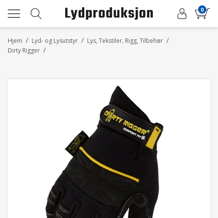
0
/
/
/
Hjem
Lyd- og Lysutstyr
Lys, Tekstiler, Rigg, Tilbehør
/
Dirty Rigger